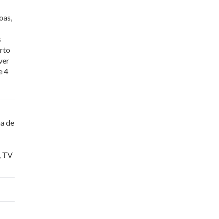
oas,
s
rto
ver
e 4
a de
,
TV