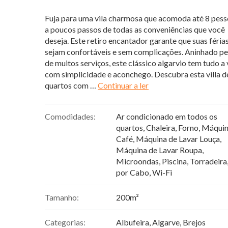
Fuja para uma vila charmosa que acomoda até 8 pess
a poucos passos de todas as conveniências que você
deseja. Este retiro encantador garante que suas féria
sejam confortáveis e sem complicações. Aninhado pe
de muitos serviços, este clássico algarvio tem tudo a 
com simplicidade e aconchego. Descubra esta villa d
“Villa Brejos”
quartos com …
Continuar a ler
Comodidades:
Ar condicionado em todos os
quartos
,
Chaleira
,
Forno
,
Máquin
Café
,
Máquina de Lavar Louça
,
Máquina de Lavar Roupa
,
Microondas
,
Piscina
,
Torradeira
por Cabo
,
Wi-Fi
Tamanho:
200m²
Categorias:
Albufeira
,
Algarve
,
Brejos