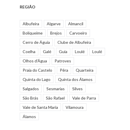
REGIÃO
Albufeira
Algarve
Almancil
Boliqueime
Brejos
Carvoeiro
Cerro de Águia
Clube de Albufeira
Coelha
Galé
Guia
Loulé
Loulé
Olhos d'Água
Patroves
Praia do Castelo
Pêra
Quarteira
Quinta do Lago
Quinta dos Álamos
Salgados
Sesmarias
Silves
São Brás
São Rafael
Vale de Parra
Vale de Santa Maria
Vilamoura
Álamos