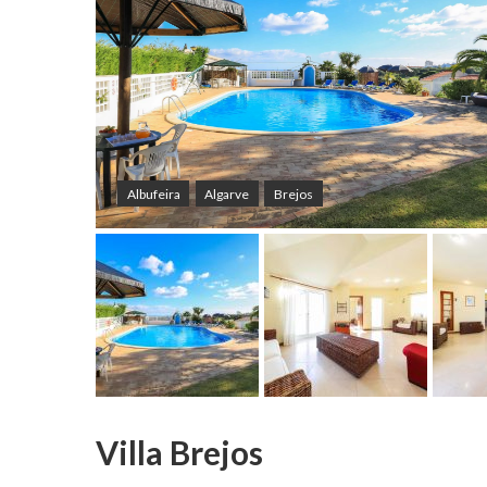
Albufeira
Algarve
Brejos
Villa Brejos