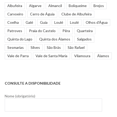
Albufeira
Algarve
Almancil
Boliqueime
Brejos
Carvoeiro
Cerro de Águia
Clube de Albufeira
Coelha
Galé
Guia
Loulé
Loulé
Olhos d'Água
Patroves
Praia do Castelo
Pêra
Quarteira
Quinta do Lago
Quinta dos Álamos
Salgados
Sesmarias
Silves
São Brás
São Rafael
Vale de Parra
Vale de Santa Maria
Vilamoura
Álamos
CONSULTE A DISPONIBILIDADE
Nome (obrigatório)