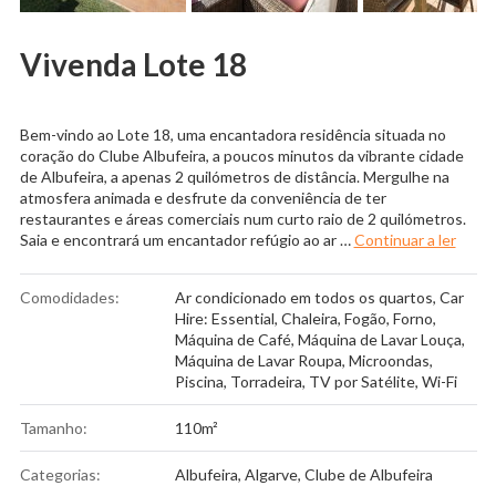
Vivenda Lote 18
Bem-vindo ao Lote 18, uma encantadora residência situada no
coração do Clube Albufeira, a poucos minutos da vibrante cidade
de Albufeira, a apenas 2 quilómetros de distância. Mergulhe na
atmosfera animada e desfrute da conveniência de ter
restaurantes e áreas comerciais num curto raio de 2 quilómetros.
“Vive
Saia e encontrará um encantador refúgio ao ar …
Continuar a ler
Comodidades:
Ar condicionado em todos os quartos
,
Car
Hire: Essential
,
Chaleira
,
Fogão
,
Forno
,
Máquina de Café
,
Máquina de Lavar Louça
,
Máquina de Lavar Roupa
,
Microondas
,
Piscina
,
Torradeira
,
TV por Satélite
,
Wi-Fi
Tamanho:
110m²
Categorias:
Albufeira
,
Algarve
,
Clube de Albufeira