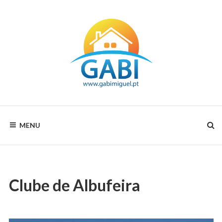
Skip
to
content
Your
GABI
choice
MENU
for
MIGUEL
all
seasons
RENTALS
Clube de Albufeira