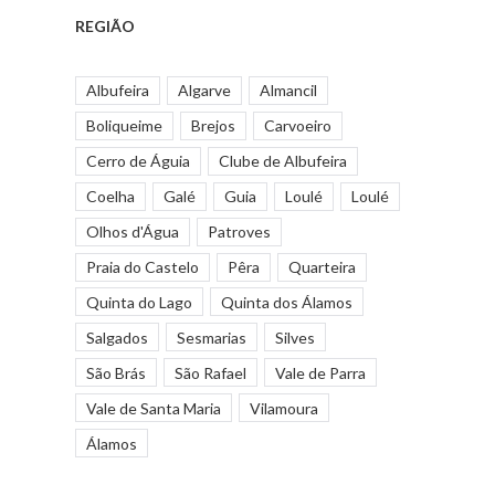
REGIÃO
Albufeira
Algarve
Almancil
Boliqueime
Brejos
Carvoeiro
Cerro de Águia
Clube de Albufeira
Coelha
Galé
Guia
Loulé
Loulé
Olhos d'Água
Patroves
Praia do Castelo
Pêra
Quarteira
Quinta do Lago
Quinta dos Álamos
Salgados
Sesmarias
Silves
São Brás
São Rafael
Vale de Parra
Vale de Santa Maria
Vilamoura
Álamos