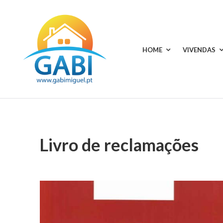
Skip
to
content
HOME
VIVENDAS
Your
GABI
choice
MIGUEL
for
all
RENTALS
seasons
Livro de reclamações