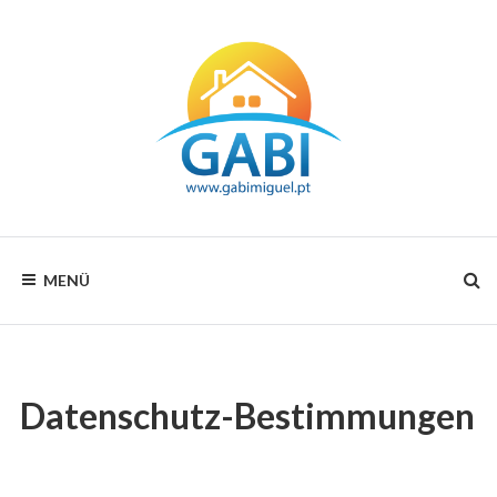
Zum
Inhalt
Your
GABI
choice
MENÜ
for
MIGUEL
all
seasons
RENTALS
Datenschutz-Bestimmungen