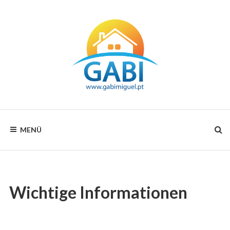
Zum
Inhalt
Your
GABI
choice
MENÜ
for
MIGUEL
all
seasons
RENTALS
Wichtige Informationen