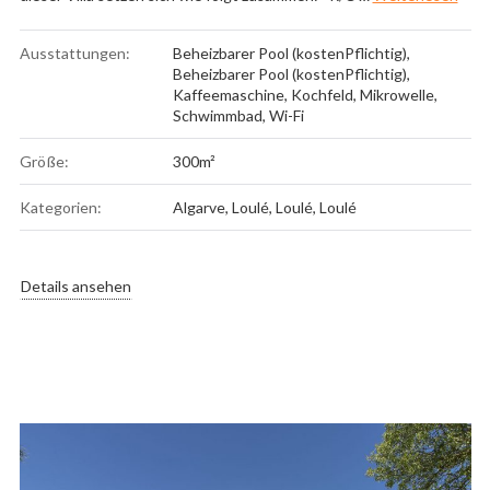
Ausstattungen:
Beheizbarer Pool (kostenPflichtig)
,
Beheizbarer Pool (kostenPflichtig)
,
Kaffeemaschine
,
Kochfeld
,
Mikrowelle
,
Schwimmbad
,
Wi-Fi
Größe:
300m²
Kategorien:
Algarve
,
Loulé
,
Loulé
,
Loulé
Details ansehen