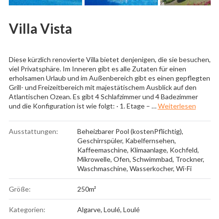
Villa Vista
Diese kürzlich renovierte Villa bietet denjenigen, die sie besuchen,
viel Privatsphäre. Im Inneren gibt es alle Zutaten für einen
erholsamen Urlaub und im Außenbereich gibt es einen gepflegten
Grill- und Freizeitbereich mit majestätischem Ausblick auf den
Atlantischen Ozean. Es gibt 4 Schlafzimmer und 4 Badezimmer
„Villa V
und die Konfiguration ist wie folgt: · 1. Etage – …
Weiterlesen
Ausstattungen:
Beheizbarer Pool (kostenPflichtig)
,
Geschirrspüler
,
Kabelfernsehen
,
Kaffeemaschine
,
Klimaanlage
,
Kochfeld
,
Mikrowelle
,
Ofen
,
Schwimmbad
,
Trockner
,
Waschmaschine
,
Wasserkocher
,
Wi-Fi
Größe:
250m²
Kategorien:
Algarve
,
Loulé
,
Loulé