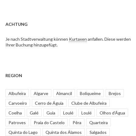
ACHTUNG
Je nach Stadtverwaltung können
Kurtaxen
anfallen. Diese werden
Ihrer Buchung hinzugefügt.
REGION
Albufeira
Algarve
Almancil
Boliqueime
Brejos
Carvoeiro
Cerro de Águia
Clube de Albufeira
Coelha
Galé
Guia
Loulé
Loulé
Olhos d'Água
Patroves
Praia do Castelo
Pêra
Quarteira
Quinta do Lago
Quinta dos Álamos
Salgados