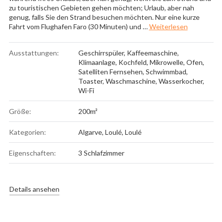
zu touristischen Gebieten gehen möchten; Urlaub, aber nah
genug, falls Sie den Strand besuchen möchten. Nur eine kurze
„Villa Redo
Fahrt vom Flughafen Faro (30 Minuten) und …
Weiterlesen
Ausstattungen:
Geschirrspüler
,
Kaffeemaschine
,
Klimaanlage
,
Kochfeld
,
Mikrowelle
,
Ofen
,
Satelliten Fernsehen
,
Schwimmbad
,
Toaster
,
Waschmaschine
,
Wasserkocher
,
Wi-Fi
Größe:
200m²
Kategorien:
Algarve
,
Loulé
,
Loulé
Eigenschaften:
3 Schlafzimmer
Details ansehen