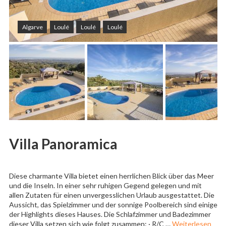
Algarve
Loulé
Loulé
Loulé
Villa Panoramica
Diese charmante Villa bietet einen herrlichen Blick über das Meer
und die Inseln. In einer sehr ruhigen Gegend gelegen und mit
allen Zutaten für einen unvergesslichen Urlaub ausgestattet. Die
Aussicht, das Spielzimmer und der sonnige Poolbereich sind einige
der Highlights dieses Hauses. Die Schlafzimmer und Badezimmer
„Vil
dieser Villa setzen sich wie folgt zusammen: · R/C …
Weiterlesen