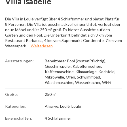
Villa Isabelle
Die Villa in Loulé verfügt über 4 Schlafzimmer und bietet Platz für
8 Personen. Die Villa ist geschmackvoll eingerichtet, verfügt über
neue Möbel und ist 250 m² groß. Es bietet Aussicht auf den
Garten und den Pool. Die Unterkunft befindet sich 3 km vom
Restaurant Barbacoa, 4 km vom Supermarkt Continente, 7 km vom
„Villa Isabelle“
Wasserpark …
Weiterlesen
Ausstattungen:
Beheizbarer Pool (kostenPflichtig)
,
Geschirrspüler
,
Kabelfernsehen
,
Kaffeemaschine
,
Klimaanlage
,
Kochfeld
,
Mikrowelle
,
Ofen
,
Schwimmbad
,
Waschmaschine
,
Wasserkocher
,
Wi-Fi
Größe:
250m²
Kategorien:
Algarve
,
Loulé
,
Loulé
Eigenschaften:
4 Schlafzimmer