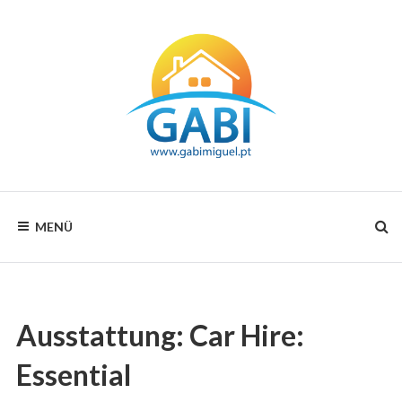
Zum
Inhalt
Your
GABI
choice
MENÜ
for
MIGUEL
all
seasons
RENTALS
Ausstattung:
Car Hire:
Essential