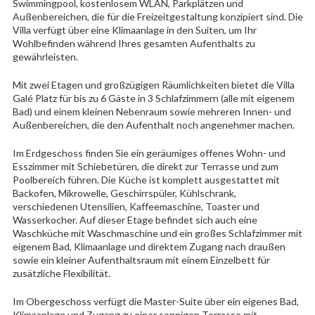
Swimmingpool, kostenlosem WLAN, Parkplätzen und
Außenbereichen, die für die Freizeitgestaltung konzipiert sind. Die
Villa verfügt über eine Klimaanlage in den Suiten, um Ihr
Wohlbefinden während Ihres gesamten Aufenthalts zu
gewährleisten.
Mit zwei Etagen und großzügigen Räumlichkeiten bietet die Villa
Galé Platz für bis zu 6 Gäste in 3 Schlafzimmern (alle mit eigenem
Bad) und einem kleinen Nebenraum sowie mehreren Innen- und
Außenbereichen, die den Aufenthalt noch angenehmer machen.
Im Erdgeschoss finden Sie ein geräumiges offenes Wohn- und
Esszimmer mit Schiebetüren, die direkt zur Terrasse und zum
Poolbereich führen. Die Küche ist komplett ausgestattet mit
Backofen, Mikrowelle, Geschirrspüler, Kühlschrank,
verschiedenen Utensilien, Kaffeemaschine, Toaster und
Wasserkocher. Auf dieser Etage befindet sich auch eine
Waschküche mit Waschmaschine und ein großes Schlafzimmer mit
eigenem Bad, Klimaanlage und direktem Zugang nach draußen
sowie ein kleiner Aufenthaltsraum mit einem Einzelbett für
zusätzliche Flexibilität.
Im Obergeschoss verfügt die Master-Suite über ein eigenes Bad,
Klimaanlage und Zugang zu einer sonnigen Terrasse mit