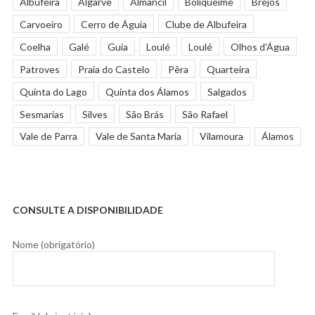
Albufeira
Algarve
Almancil
Boliqueime
Brejos
Carvoeiro
Cerro de Águia
Clube de Albufeira
Coelha
Galé
Guia
Loulé
Loulé
Olhos d'Água
Patroves
Praia do Castelo
Pêra
Quarteira
Quinta do Lago
Quinta dos Álamos
Salgados
Sesmarias
Silves
São Brás
São Rafael
Vale de Parra
Vale de Santa Maria
Vilamoura
Álamos
CONSULTE A DISPONIBILIDADE
Nome (obrigatório)