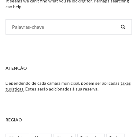
It seems we can’t find what you’re looking for. Perhaps searching
can help.
Procurar
PROC
por:
ATENÇÃO
Dependendo de cada câmara municipal, podem ser aplicadas
taxas
turísticas
. Estes serão adicionados à sua reserva.
REGIÃO