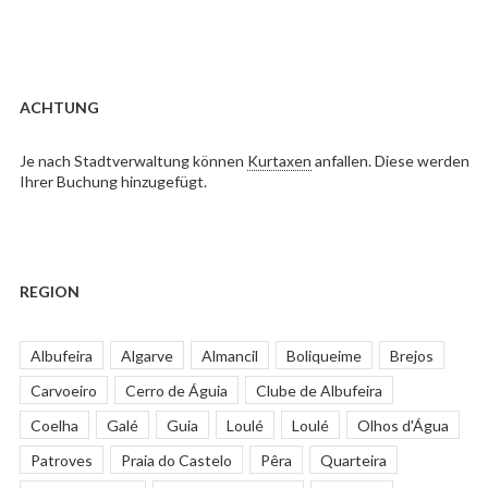
ACHTUNG
Je nach Stadtverwaltung können
Kurtaxen
anfallen. Diese werden
Ihrer Buchung hinzugefügt.
REGION
Albufeira
Algarve
Almancil
Boliqueime
Brejos
Carvoeiro
Cerro de Águia
Clube de Albufeira
Coelha
Galé
Guia
Loulé
Loulé
Olhos d'Água
Patroves
Praia do Castelo
Pêra
Quarteira