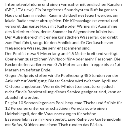
Internetverbindung und einen Fernseher mit englischen Kanälen
(BBC, ITV usw.). Ein integriertes Soundsystem läuft im ganzen
Haus und kann in jedem Raum individuell gesteuert werden, um
lokale Radiosender abzuspielen. Die Klimaanlage ist zentral und
versorgt das ganze Haus mit Kälte oder Wärme, mit Ausnahme
des Kellerbereichs, der im Sommer im Allgemeinen kühler ist.
Der Außenbereich mit einem künstlichen Wasserfall, der direkt
zum Pool führt, sorgt für den Anblick und die Geräusche von
fließendem Wasser, die sehr entspannend sind.
Der Pool ist etwa 9 Meter lang und 4,5 Meter breit und verfügt
über einen zusätzlichen Whirlpool für 4 oder mehr Personen. Die
Beckentiefen variieren von 0,75 Metern an der Treppe bis zu 1,6
Metern am tiefsten Ende.
Gegen Aufpreis stellen wir die Poolheizung 48 Stunden vor der
Ankunft zur Verfügung. Dieser Service wird zwischen April und
Oktober angeboten. Wenn die Mindesttemperaturen jedoch
nicht für die Bereitstellung dieses Service geeignet sind, kann er
abgelehnt werden.
Es gibt 10 Sonnenliegen am Pool, bequeme Tische und Stühle für
12 Personen unter einer schattigen Pergola sowie einen
Holzkohlegrill, der die Voraussetzungen für schöne
Essenserlebnisse im Freien bietet. Eine Reihe von Gartenmöbeln
mit Sofas, Stühlen und einem Tisch runden das Bild ab.