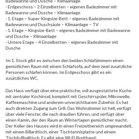
Badewanne und Dusche – Klimaanlage
· Erdgeschoss – 2 Einzelbetten – eigenes Badezimmer mit
Badewanne und Dusche – Klimaanlage
· 1. Etage – Super-Kingsize-Bett – eigenes Badezimmer mit
Badewanne und Duschsäule – Klimaanlage – TV
· 1. Etage – Kingsize-Bett – eigenes Badezimmer mit Badewanne
und Dusche – Klimaanlage
· Untere Etage – 4 Einzelbetten – eigenes Badezimmer mit
Dusche
Im 1. Stock gibt es zwischen den beiden Schlafzimmern einen
gemütlichen Raum mit einem Schlafsofa, auf dem zwei zusätzliche
Personen schlafen können. Im Erdgeschoss gibt es ein
zusätzliches WC.
Das Haus verfügt über eine praktische, voll ausgestattete Küche
mit zentraler Kochinsel, komplett mit Geschirrspüler, Mikrowelle,
Kaffeemaschine und anderem unverzichtbarem Zubehör. Es hat
auch direkten Zugang zum Grill. Das Wohnzimmer ist hell, verfügt
über viele Fenster, die nach draußen führen, und verfügt über
einen Kamin, der den Raum an Wintertagen gemütlicher macht.
Der Keller des Hauses wird in einen Freizeitbereich umgewandelt,
mit einem Billardtisch, einer Tischtennisplatte und einem
Tischfußballtisch. Es gibt eine Wi-Fi-Breitband-