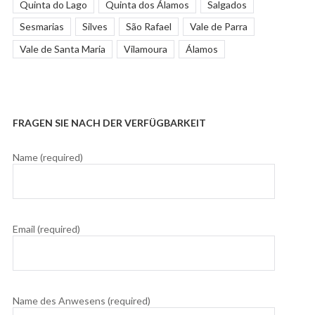
Quinta do Lago
Quinta dos Álamos
Salgados
Sesmarias
Silves
São Rafael
Vale de Parra
Vale de Santa Maria
Vilamoura
Álamos
FRAGEN SIE NACH DER VERFÜGBARKEIT
Name (required)
Email (required)
Name des Anwesens (required)